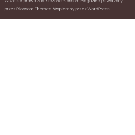
Wszelkie prawa zastrzeżone.
Blossom Magazine | Stworzony
przez
Blossom Themes
.
Wspierany przez
WordPress
.