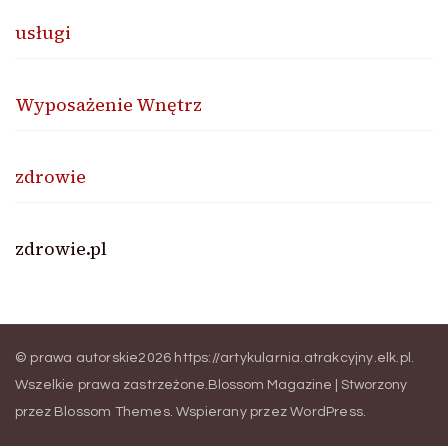
usługi
Wyposażenie Wnętrz
zdrowie
zdrowie.pl
© prawa autorskie2026
https://artykularnia.atrakcyjny.elk.pl
.
Wszelkie prawa zastrzeżone.
Blossom Magazine | Stworzony
przez
Blossom Themes
.
Wspierany przez
WordPress
.