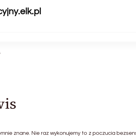
yjny.elk.pl
s
wis
romnie znane. Nie raz wykonujemy to z poczucia bezsen