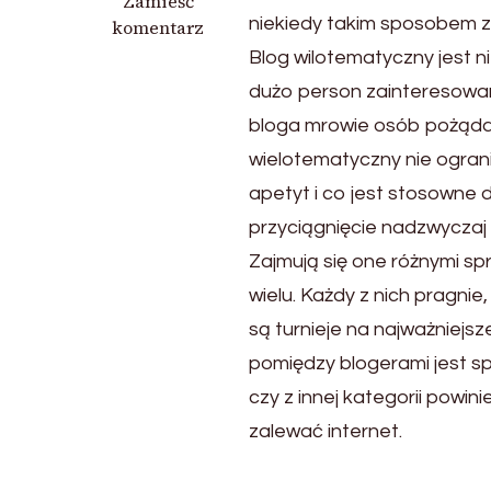
we
Zamieść
niekiedy takim sposobem z
wpisie
komentarz
Zajmujący
Blog wilotematyczny jest 
serwis
dużo person zainteresowa
bloga mrowie osób pożądan
wielotematyczny nie ograni
apetyt i co jest stosowne 
przyciągnięcie nadzwyczaj w
Zajmują się one różnymi sp
wielu. Każdy z nich pragni
są turnieje na najważniejs
pomiędzy blogerami jest sp
czy z innej kategorii powi
zalewać internet.