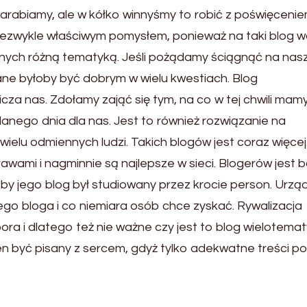
arabiamy, ale w kółko winnyśmy to robić z poświęcenie
niezwykle właściwym pomysłem, ponieważ na taki blog 
nych różną tematyką. Jeśli pożądamy ściągnąć na na
e byłoby być dobrym w wielu kwestiach. Blog
cza nas. Zdołamy zająć się tym, na co w tej chwili mam
danego dnia dla nas. Jest to również rozwiązanie na
ielu odmiennych ludzi. Takich blogów jest coraz więcej
rawami i nagminnie są najlepsze w sieci. Blogerów jest 
e, by jego blog był studiowany przez krocie person. Urz
zego bloga i co niemiara osób chce zyskać. Rywalizacja
ora i dlatego też nie ważne czy jest to blog wielotema
nien być pisany z sercem, gdyż tylko adekwatne treści p