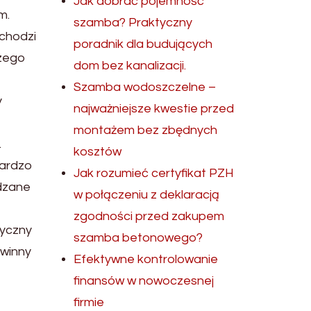
Jak dobrać pojemność
m.
szamba? Praktyczny
wchodzi
poradnik dla budujących
szego
dom bez kanalizacji.
Szamba wodoszczelne –
y
najważniejsze kwestie przed
montażem bez zbędnych
.
kosztów
bardzo
Jak rozumieć certyfikat PZH
ądzane
w połączeniu z deklaracją
zgodności przed zakupem
tyczny
szamba betonowego?
owinny
Efektywne kontrolowanie
finansów w nowoczesnej
firmie