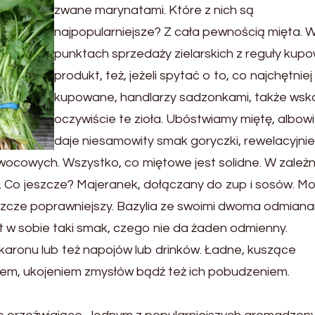
zwane marynatami. Które z nich są
najpopularniejsze? Z cała pewnością mięta. 
punktach sprzedaży zielarskich z reguły kup
produkt, też, jeżeli spytać o to, co najchętniej 
kupowane, handlarzy sadzonkami, także wsk
oczywiście te zioła. Ubóstwiamy miętę, albow
daje niesamowity smak goryczki, rewelacyjni
ocowych. Wszystko, co miętowe jest solidne. W zależn
. Co jeszcze? Majeranek, dołączany do zup i sosów. M
eszcze poprawniejszy. Bazylia ze swoimi dwoma odmiana
at w sobie taki smak, czego nie da żaden odmienny.
ronu lub też napojów lub drinków. Ładne, kuszące
jem, ukojeniem zmysłów bądź też ich pobudzeniem.