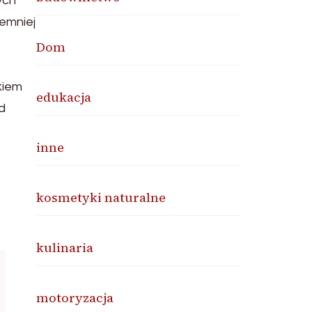
ych
iemniej
Dom
kiem
edukacja
d
inne
kosmetyki naturalne
kulinaria
motoryzacja