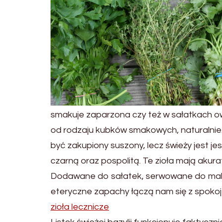
smakuje zaparzona czy też w sałatkach ow
od rodzaju kubków smakowych, naturalnie
być zakupiony suszony, lecz świeży jest j
czarną oraz pospolitą. Te zioła mają akur
Dodawane do sałatek, serwowane do maka
eteryczne zapachy łączą nam się z spoko
zioła lecznicze