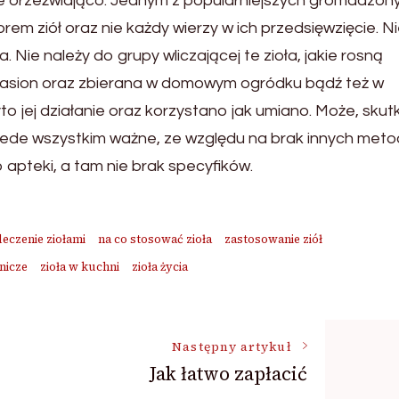
znie orzeźwiająco. Jednym z popularniejszych gromadzon
orem ziół oraz nie każdy wierzy w ich przedsięwzięcie. N
. Nie należy do grupy wliczającej te zioła, jakie rosną
 nasion oraz zbierana w domowym ogródku bądź też w
 jej działanie oraz korzystano jak umiano. Może, skut
zede wszystkim ważne, ze względu na brak innych meto
o apteki, a tam nie brak specyfików.
leczenie ziołami
na co stosować zioła
zastosowanie ziół
znicze
zioła w kuchni
zioła życia
Następny artykuł
Jak łatwo zapłacić