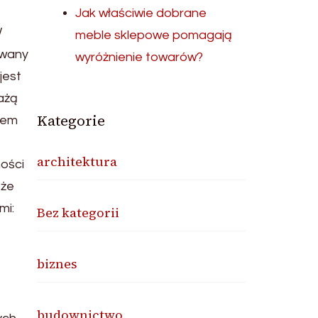
Jak właściwie dobrane
W
meble sklepowe pomagają
owany
wyróżnienie towarów?
jest
ażą
Kategorie
iem
e
architektura
ości
oże
mi:
Bez kategorii
biznes
budownictwo