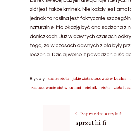
Listek świeżej bazylii funkcjonuje faktyc
ziół jest także kminek. Nie każdy jest amat
jednak ta roślina jest faktycznie szczególna
naturalnie. Ma okazję być ona sadzona z
doniczkach. Już w dawnych czasach odkryto
tego, że w czasach dawnych zioła były pr
leczenia. Dzisiaj wolno z powodzenie iść d
donre zioła
jakie zioła stosować w kuchni
Etykiety:
zastosowanie ziół w kuchni
zielnik
zioła
zioła lec
Nawigacja
Poprzedni artykuł
sprzęt hi fi