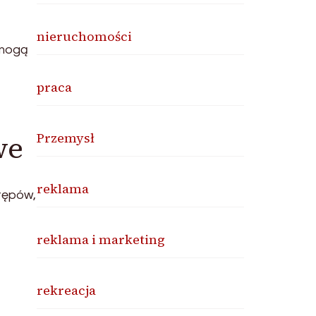
nieruchomości
 mogą
praca
we
Przemysł
reklama
tępów,
reklama i marketing
rekreacja