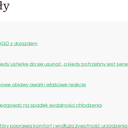
ły
 AGD z dojazdem
dy usterkę da się usunąć, a kiedy potrzebny jest serw
owe objawy awarii i właściwe reakcje
 reagować na spadek wydajności chłodzenia
 który poprawia komfort i wydłuża żywotność urządzenia