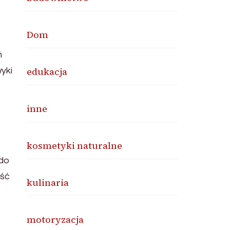
Dom
ń
edukacja
yki
inne
kosmetyki naturalne
 do
ość
kulinaria
motoryzacja