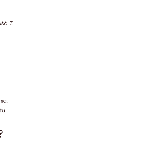
ść. Z
ia,
tu
?