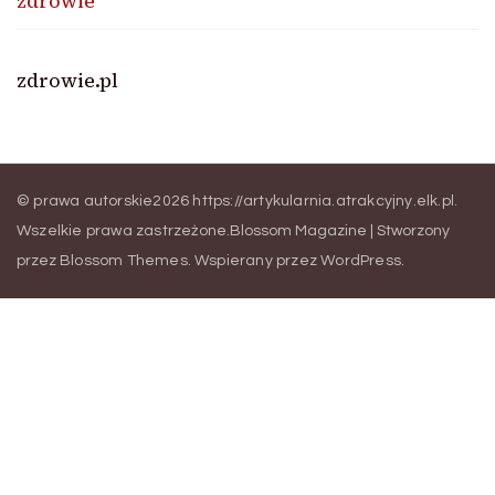
zdrowie
zdrowie.pl
© prawa autorskie2026
https://artykularnia.atrakcyjny.elk.pl
.
Wszelkie prawa zastrzeżone.
Blossom Magazine | Stworzony
przez
Blossom Themes
.
Wspierany przez
WordPress
.