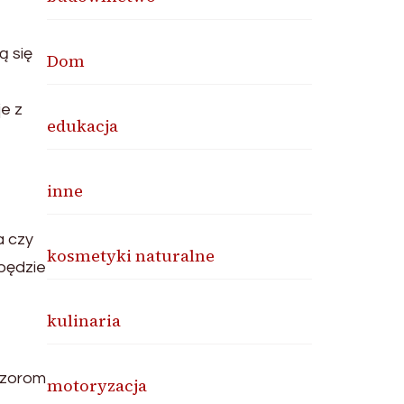
ą się
Dom
je z
edukacja
inne
a czy
kosmetyki naturalne
 będzie
kulinaria
wzorom
motoryzacja