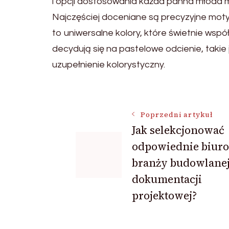
i opcji dostosowania każda panna młoda moż
Najczęściej doceniane są precyzyjne motyw
to uniwersalne kolory, które świetnie wspó
decydują się na pastelowe odcienie, takie
uzupełnienie kolorystyczny.
Nawigacja
Poprzedni artykuł
Jak selekcjonować
wpisu
odpowiednie biur
branży budowlanej
dokumentacji
projektowej?