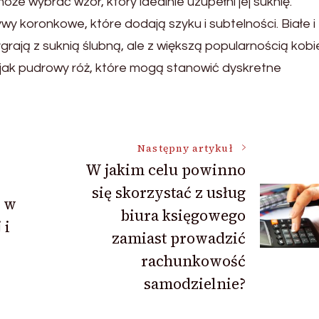
e wybrać wzór, który idealnie uzupełni jej suknię.
y koronkowe, które dodają szyku i subtelności. Białe i
łgrają z suknią ślubną, ale z większą popularnością kobi
 jak pudrowy róż, które mogą stanowić dyskretne
Następny artykuł
W jakim celu powinno
się skorzystać z usług
o w
biura księgowego
 i
zamiast prowadzić
rachunkowość
samodzielnie?